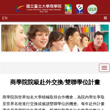
EN
Tog
nav
商學院院級赴外交換/雙聯學位計畫
商學院與世界知名大學積極取得合作機會，為院內學生爭取
至世界名校進行交換或修讀雙聯學位的機會。每年赴外計畫