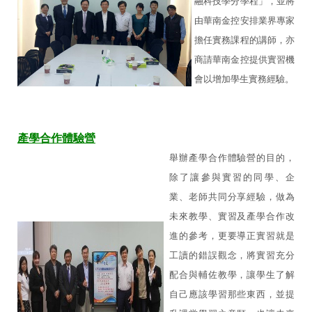
融科技學分學程」，並將
由華南金控安排業界專家
擔任實務課程的講師，亦
商請華南金控提供實習機
會以增加學生實務經驗。
產學合作體
驗營
舉辦產學合作體驗營的目的，
除了讓參與實習的同學、企
業、老師共同分享經驗，做為
未來教學、實習及產學合作改
進的參考，更要導正實習就是
工讀的錯誤觀念，將實習充分
配合與輔佐教學，讓學生了解
自己應該學習那些東西，並提