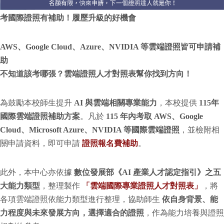
考國際證照有補助！履歷升級的好機會
AWS、Google Cloud、Azure、NVIDIA 等雲端證照皆可申請補
助
不知道該考哪張？雲端證照人才對照表幫你找到方向！
為鼓勵本校師生提升
AI 與雲端相關專業能力
，本校提供
115年
國際雲端證照補助方案
。凡於
115 年內考取 AWS、Google
Cloud、Microsoft Azure、NVIDIA 等國際雲端證照
，並檢附相
關申請資料，即可申請
證照報名費補助
。
此外，本中心亦依據
數位發展部《AI 產業人才認定指引》之五
大能力類型
，整理製作
「雲端國際專業證照人才對照表」
，將
各項雲端證照依能力類型進行整理，協助師生
依自身背景、能
力程度與未來發展方向，選擇適合的證照
，作為能力培養與證照