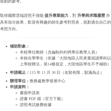
規劃的參考。
取得國際雲端證照不僅能
提升專業能力
，對
升學與求職履歷
亦
具有加分效果，歡迎有興趣的師生參考對照表，規劃適合自己的
考照方向。
補助對象：
本校專任教師（含編制外約聘專任教學人員）
本校在學學生（依據「大陸地區人民來臺就讀專科以
上學校辦法」第14條規定，大陸地區學生不予補助）
申請截止：
115 年 11 月 30 日（名額有限，額滿為止）
辦理單位：
教務處教學發展中心
申請資料：
書面申請表
證書 PDF 檔（官方下載）
證照考試繳費收據